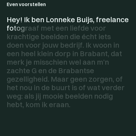
Even voorstellen
H
e
y
!
I
k
b
e
n
L
o
n
n
e
k
e
B
u
i
j
s
,
f
r
e
e
l
a
n
c
e
f
o
t
o
g
r
a
a
f
m
e
t
e
e
n
l
i
e
f
d
e
v
o
o
r
k
r
a
c
h
t
i
g
e
b
e
e
l
d
e
n
d
i
e
é
c
h
t
i
e
t
s
d
o
e
n
v
o
o
r
j
o
u
w
b
e
d
r
i
j
f
.
I
k
w
o
o
n
i
n
e
e
n
h
e
e
l
k
l
e
i
n
d
o
r
p
i
n
B
r
a
b
a
n
t
,
d
a
t
m
e
r
k
j
e
m
i
s
s
c
h
i
e
n
w
e
l
a
a
n
m
’
n
z
a
c
h
t
e
G
e
n
d
e
B
r
a
b
a
n
t
s
e
g
e
z
e
l
l
i
g
h
e
i
d
.
M
a
a
r
g
e
e
n
z
o
r
g
e
n
,
o
f
h
e
t
n
o
u
i
n
d
e
b
u
u
r
t
i
s
o
f
w
a
t
v
e
r
d
e
r
w
e
g
:
a
l
s
j
i
j
m
o
o
i
e
b
e
e
l
d
e
n
n
o
d
i
g
h
e
b
t
,
k
o
m
i
k
e
r
a
a
n
.