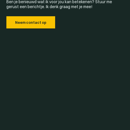
Ben je benieuwd wat ik voor jou kan betekenen? Stuur me
gerust een berichtje. Ik denk graag met je mee!
Neem contact op
"Ik geniet ervan als klanten
niet alleen blij zijn met de
foto’s, maar ook trots om
zichzelf en hun bedrijf zo te
kunnen laten zien."