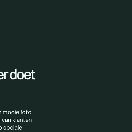
er doet
n mooie foto
n van klanten
p sociale