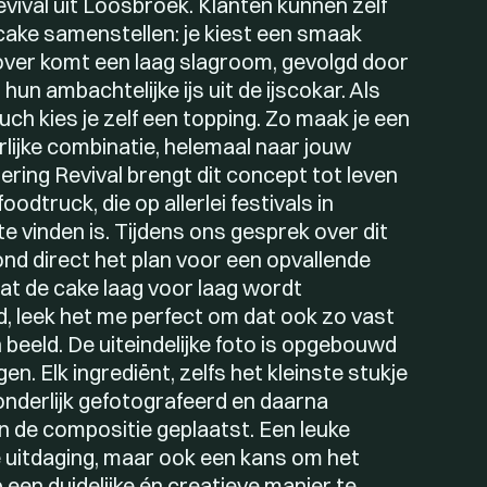
vival uit Loosbroek. Klanten kunnen zelf
cake samenstellen: je kiest een smaak
over komt een laag slagroom, gevolgd door
 hun ambachtelijke ijs uit de ijscokar. Als
ouch kies je zelf een topping. Zo maak je een
rlijke combinatie, helemaal naar jouw
ring Revival brengt dit concept tot leven
oodtruck, die op allerlei festivals in
e vinden is. Tijdens ons gesprek over dit
nd direct het plan voor een opvallende
at de cake laag voor laag wordt
 leek het me perfect om dat ook zo vast
n beeld. De uiteindelijke foto is opgebouwd
gen. Elk ingrediënt, zelfs het kleinste stukje
fzonderlijk gefotografeerd en daarna
in de compositie geplaatst. Een leuke
 uitdaging, maar ook een kans om het
een duidelijke én creatieve manier te