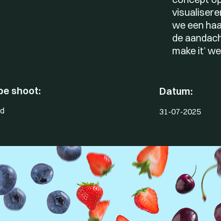
visualiser
we een haa
de aandacht
make it’ w
pe shoot:
Datum:
d
31-07-2025