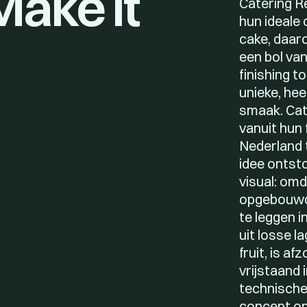
Make It
Catering Re
hun ideale 
cake, daar
een bol van
finishing t
unieke, hee
smaak. Cate
vanuit hun f
Nederland t
idee ontsto
visual: omd
opgebouwd,
te leggen i
uit losse la
fruit, is a
vrijstaand 
technische
concept op 